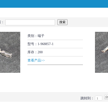
索：
类别：端子
型号：1-968857-1
库存：200
查看产品>>
跳转到：