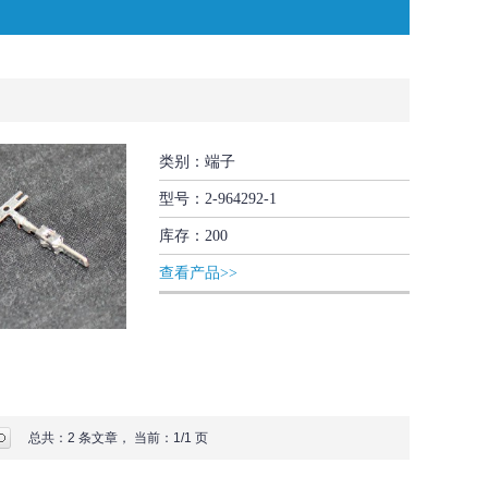
类别：端子
型号：2-964292-1
库存：200
查看产品>>
总共：2 条文章， 当前：1/1 页