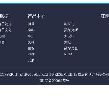
顺捷
产品中心
江
电子简介
博世
科世达
电子文化
泰科
莫莱克斯
历程
李尔
安波福
荣誉
矢崎
大众
住友
赫尔思曼
KET
KUM
FEP
COPYRIGHT @ 2020 . ALL RIGHTS RESERVED. 版权所有 天津顺捷公
津ICP备20006277号