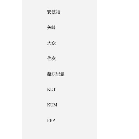
安波福
矢崎
大众
住友
赫尔思曼
KET
KUM
FEP