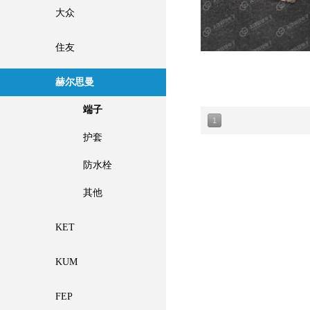
大众
住友
赫尔思曼
端子
1
护套
防水栓
其他
KET
KUM
FEP