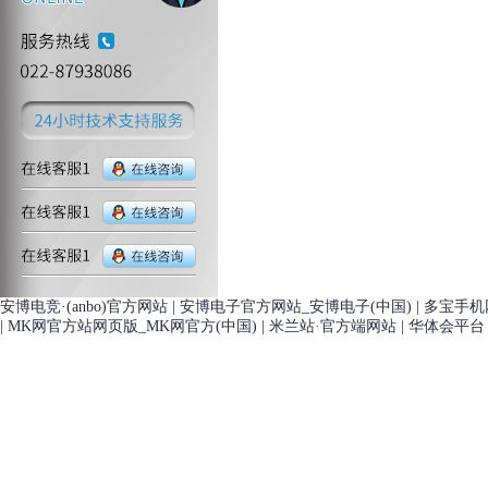
安博电竞·(anbo)官方网站
|
安博电子官方网站_安博电子(中国)
|
多宝手机
|
MK网官方站网页版_MK网官方(中国)
|
米兰站·官方端网站
|
华体会平台