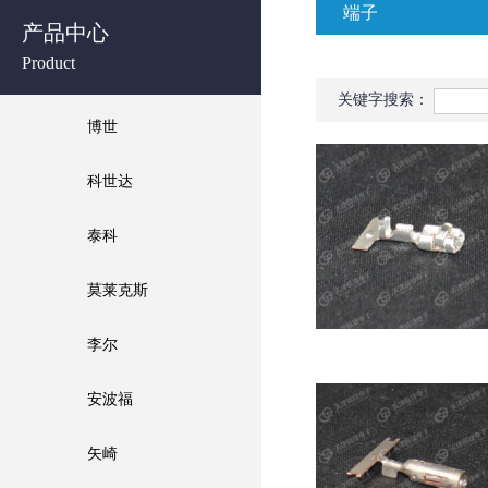
端子
产品中心
Product
关键字搜索：
博世
科世达
泰科
莫莱克斯
李尔
安波福
矢崎