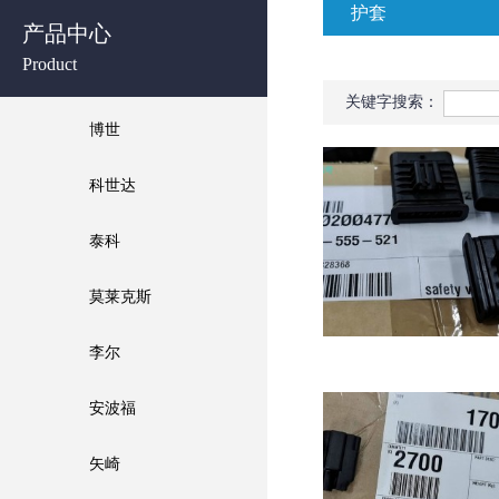
护套
产品中心
Product
关键字搜索：
博世
科世达
泰科
莫莱克斯
李尔
安波福
矢崎