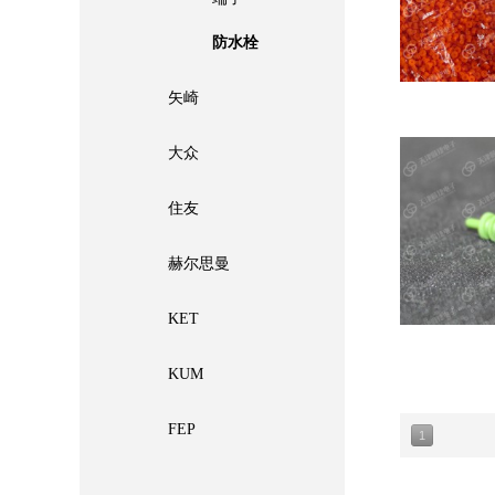
防水栓
矢崎
大众
住友
赫尔思曼
KET
KUM
FEP
1