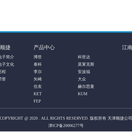
顺捷
产品中心
江
电子简介
博世
科世达
电子文化
泰科
莫莱克斯
历程
李尔
安波福
荣誉
矢崎
大众
住友
赫尔思曼
KET
KUM
FEP
COPYRIGHT @ 2020 . ALL RIGHTS RESERVED. 版权所有 天津顺捷公
津ICP备20006277号