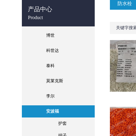
防水栓
产品中心
Product
关键字搜
博世
科世达
泰科
莫莱克斯
李尔
安波福
护套
端子