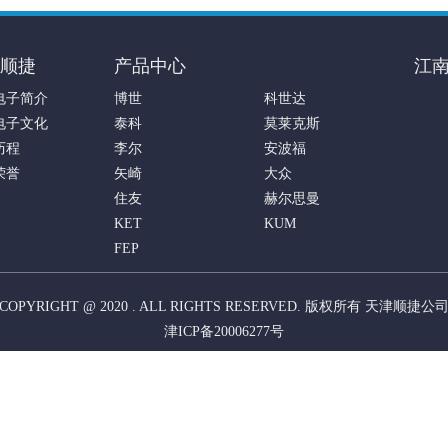
顺捷
产品中心
江
电子简介
博世
科世达
电子文化
泰科
莫莱克斯
历程
李尔
安波福
荣誉
矢崎
大众
住友
赫尔思曼
KET
KUM
FEP
COPYRIGHT @ 2020 . ALL RIGHTS RESERVED. 版权所有 天津顺捷公
津ICP备20006277号