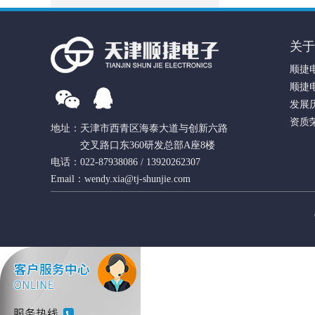
关于
顺捷
顺捷
发展
资质
地址：天津市西青区海泰大道与创新六路
交叉路口东360研发总部A座8楼
电话：022-87938086 / 13920262307
Email：wendy.xia@tj-shunjie.com