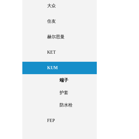
大众
住友
赫尔思曼
KET
KUM
端子
护套
防水栓
FEP