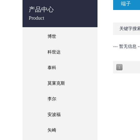
端子
产品中心
Product
关键字搜
博世
--- 暂无信息 -
科世达
泰科
1
莫莱克斯
李尔
安波福
矢崎