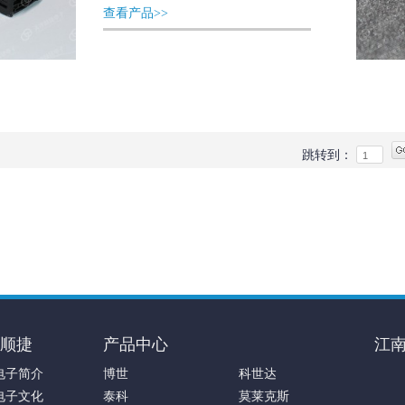
查看产品>>
跳转到：
顺捷
产品中心
江
电子简介
博世
科世达
电子文化
泰科
莫莱克斯