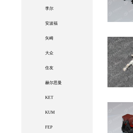
李尔
安波福
矢崎
大众
住友
赫尔思曼
KET
KUM
FEP