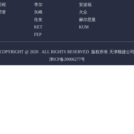
历程
李尔
安波福
荣誉
矢崎
大众
住友
赫尔思曼
KET
KUM
FEP
COPYRIGHT @ 2020 . ALL RIGHTS RESERVED. 版权所有 天津顺捷公
津ICP备20006277号