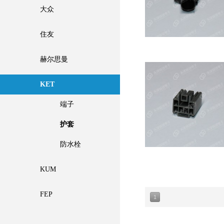
大众
住友
赫尔思曼
KET
端子
护套
防水栓
KUM
FEP
1