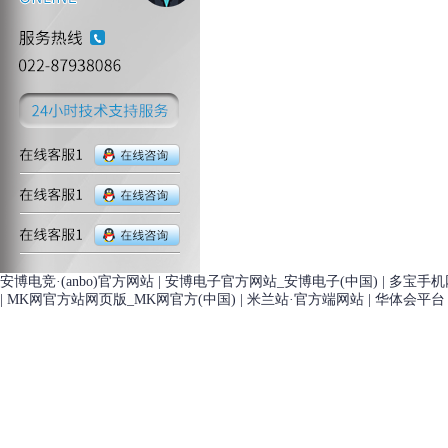
安博电竞·(anbo)官方网站
|
安博电子官方网站_安博电子(中国)
|
多宝手机
|
MK网官方站网页版_MK网官方(中国)
|
米兰站·官方端网站
|
华体会平台