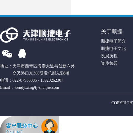
关于顺捷
顺捷电子简介
顺捷电子文化
发展历程
资质荣誉
地址：天津市西青区海泰大道与创新六路
交叉路口东360研发总部A座8楼
电话：022-87938086 / 13920262307
Email：wendy.xia@tj-shunjie.com
COPYRIGH