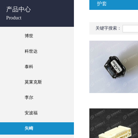
护套
产品中心
Product
关键字搜索：
博世
科世达
泰科
莫莱克斯
李尔
安波福
矢崎