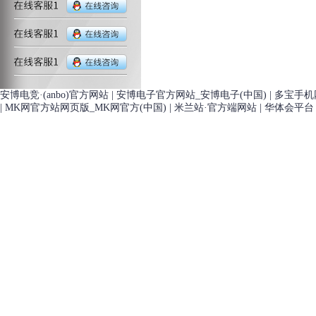
安博电竞·(anbo)官方网站
|
安博电子官方网站_安博电子(中国)
|
多宝手机
|
MK网官方站网页版_MK网官方(中国)
|
米兰站·官方端网站
|
华体会平台