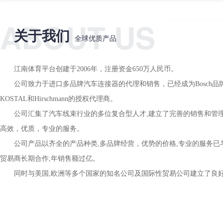
ABOUT US
关于我们
全球优质产品
江南体育平台创建于2006年，注册资金650万人民币。
公司致力于进口多品牌汽车连接器的代理和销售，已经成为Bosch品牌授
KOSTAL和Hirschmann的授权代理商。
公司汇集了汽车线束行业的多位复合型人才,建立了完善的销售和管
高效，优质，专业的服务。
公司产品以齐全的产品种类,多品牌经营，优势的价格,专业的服务已
贸易商长期合作,年销售额过亿。
同时与美国,欧洲等多个国家的知名公司及国际性贸易公司建立了良