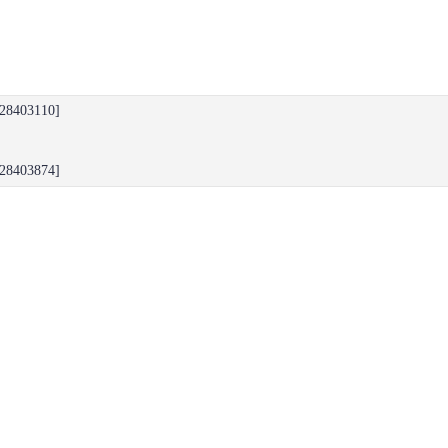
28403110]
28403874]