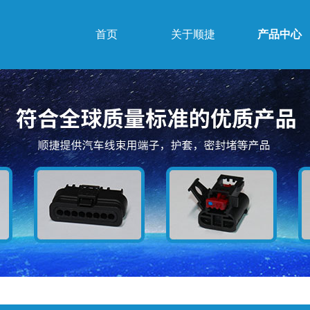
首页
关于顺捷
产品中心