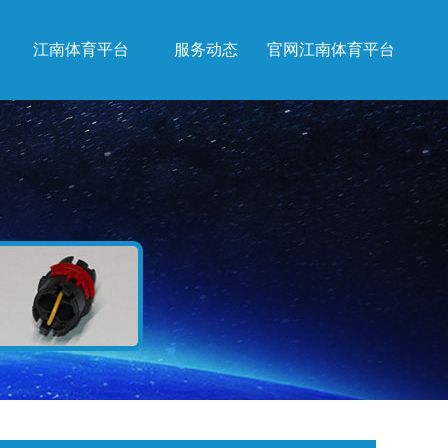
江南体育平台
服务动态
官网江南体育平台